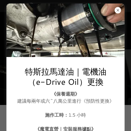
《 破保宮｜徵信徒 》
特斯拉馬達油｜電機油
最新施作實例｜Latest
News & Updates
（e-Drive Oil）更換
《保養週期》
建議每兩年或六~八萬公里進行《預防性更換》
施作工時：
1.5 小時
All Posts
《魔電直營｜安裝服務據點》