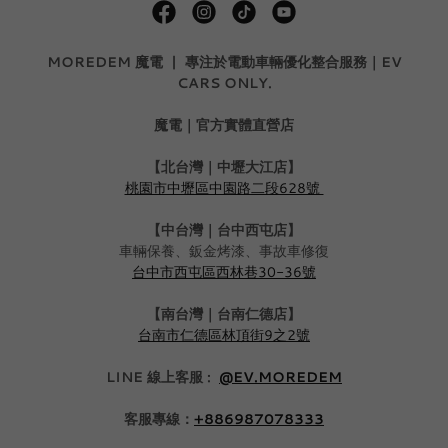
MOREDEM 魔電 | 專注於電動車輛優化整合服務｜EV
CARS ONLY.
魔電｜官方實體直營店
【北台灣｜中壢大江店】
桃園市中壢區中園路二段628號
【中台灣｜台中西屯店】
車輛保養、鈑金烤漆、事故車修復
台中市西屯區西林巷30-36號
【南台灣｜台南仁德店】
台南市仁德區林頂街9之2號
LINE 線上客服
:
@EV.MOREDEM
客服專線：
+886987078333