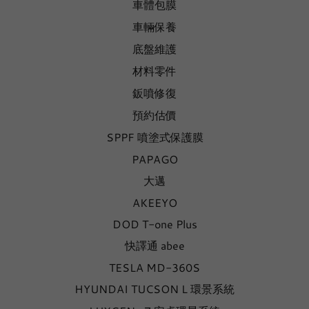
車體包膜
車輛保養
底盤維護
材料零件
鈑噴修復
預約估價
SPPF 噴塗式保護膜
PAPAGO
大邁
AKEEYO
DOD T-one Plus
快譯通 abee
TESLA MD-360S
HYUNDAI TUCSON L 環景系統