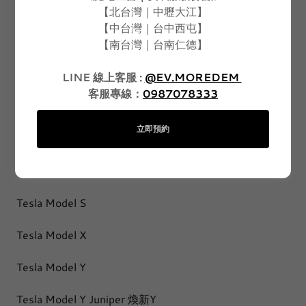
D+ HYUNDAI TUCSON L 環景
【北台灣｜中壢大江】
【中台灣｜台中西屯】
D+ LUXGEN n7 安卓環景
【南台灣｜台南仁德】
SPPF 噴塗式改色保護膜 (犀牛皮)
LINE 線上客服 :
@EV.MOREDEM
客服專線：
0987078333
TESLA MD-360 特斯拉環景
立即預約
Tesla Model 3
Tesla Model 3 Highland 煥新3
Tesla Model S
Tesla Model X
Tesla Model Y
Tesla Model Y Juniper 煥新Y