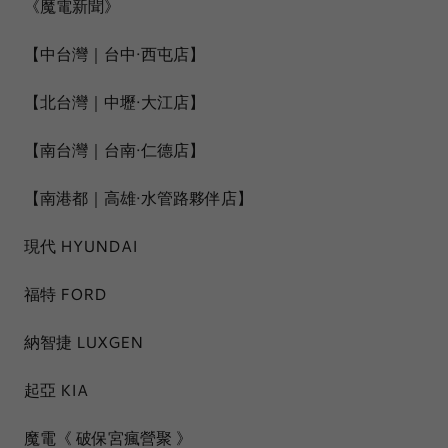
《魔電新聞》
【中台灣｜台中·西屯店】
【北台灣｜中壢·大江店】
【南台灣｜台南·仁德店】
【南港都｜高雄·水管路夥伴店】
現代 HYUNDAI
福特 FORD
納智捷 LUXGEN
起亞 KIA
魔電《 破保宮瘋營聚 》